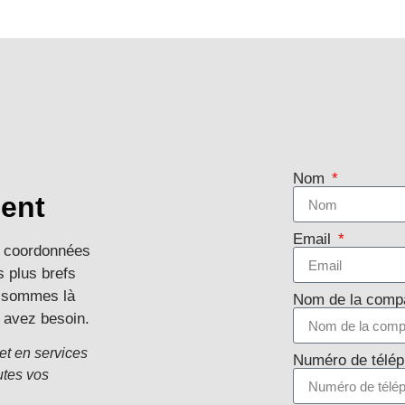
Nom
ent
Email
s coordonnées
s plus brefs
us sommes là
Nom de la comp
s avez besoin.
et en services
Numéro de télé
utes vos