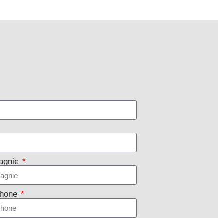
agnie
phone