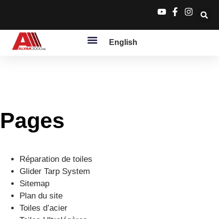
English
Services/Produits Et GTS
Chrome & Steel Legacy
Pages
Réparation de toiles
Glider Tarp System
Sitemap
Plan du site
Toiles d’acier